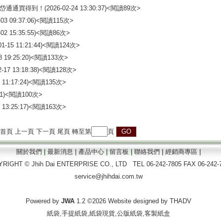
岱通通買得到！
(2026-02-24 13:30:37)<閱讀
89
次>
2-03 09:37:06)<閱讀
115
次>
2-02 15:35:55)<閱讀
86
次>
01-15 11:21:44)<閱讀
124
次>
08 19:25:20)<閱讀
133
次>
2-17 13:18:38)<閱讀
128
次>
2 11:17:24)<閱讀
135
次>
:51)<閱讀
100
次>
7 13:25:17)<閱讀
163
次>
 首頁 上一頁
下一頁
尾頁
轉至第
頁
關於我們
|
最新消息
|
產品中心
|
留言板
|
聯絡我們
|
經銷商專區
|
RIGHT © Jhih Dai ENTERPRISE CO., LTD
TEL 06-242-7805 FAX 06-242-
service@jhihdai.com.tw
Powered by
JWA
1.2 ©2026 Website designed by
THADV
紙袋
,
手提紙袋
,紙袋現貨,公版紙袋,
客製紙盒