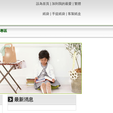
設為首頁
|
加到我的最愛
|
繁體
紙袋
|
手提紙袋 |
客製紙盒
專區
最新消息