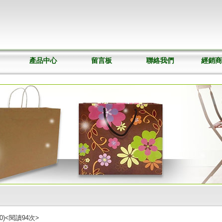
產品中心
留言板
聯絡我們
經銷商
:10)<閱讀
94
次>