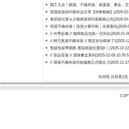
開工大吉！紙袋、不織布袋、保溫袋、餐盒，芷
現貨紙袋加印刷作品分享【仰角舶物】
(2026-0
春節前出貨＆少量紙袋加印刷截稿公告
(2026-0
現貨不織布袋｜現貨少量印刷｜全客製化
(2026-
// 外帶必備 // 咖啡飲品包裝一次到位
(2026-01-
// 輕巧實惠不織布袋 // 限定折扣碼來了!
(2025-1
聖誕包裝季開跑 專區紙袋任選9折！
(2025-12-1
// 新品登場 // 環保餐盒系列
(2025-12-09 10:35
// 環保不織布袋印刷服務正式推出 //
(2025-11-1
共
29
頁 目前第
1
頁
COPY