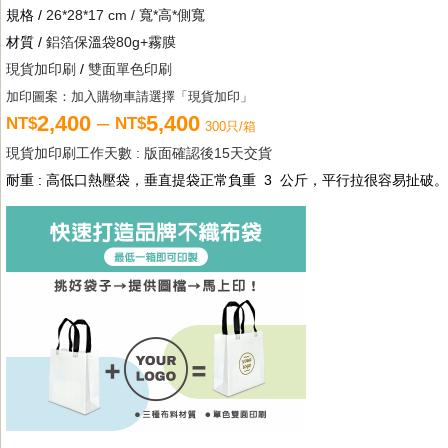
規格 /
26*28*17 cm / 寬*高*側寬
材質 /
鋁箔保溫袋80g+霧膜
現貨加印刷
/
雙面單色印刷
加印圖案：加入購物車請選擇「現貨加印」
2
,400
–
5
,400
NT$
NT$
300只/箱
現貨加印刷工作天數 : 版面確認後15天交貨
耐重 : 高低口熱壓袋，垂直提袋正常負重 3 公斤，平行拉很容易扯破。