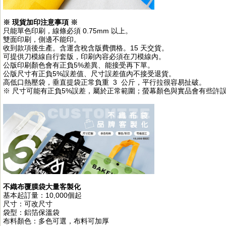
※ 現貨加印注意事項 ※
只能單色印刷，線條必須 0.75mm 以上。
雙面印刷，側邊不能印。
收到款項後生產。含運含稅含版費價格。15 天交貨。
可提供刀模線自行套版，印刷內容必須在刀模線內。
公版印刷顏色會有正負5%差異、能接受再下單。
公版尺寸有正負5%誤差值、尺寸誤差值內不接受退貨。
高低口熱壓袋，垂直提袋正常負重 3 公斤，平行拉很容易扯破。
※ 尺寸可能有正負5%誤差，屬於正常範圍；螢幕顏色與實品會有些許
不織布覆膜袋大量客製化
基本起訂量：10,000個起
尺寸：可改尺寸
袋型：鋁箔保溫袋
布料顏色：多色可選，布料可加厚