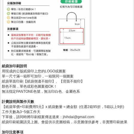
紙袋加印刷說明
用現成的公版紙袋印上您的LOGO或圖案
單一尺寸滿一箱即可加印，一箱限同一個圖案
紙袋單面印刷【紙袋側邊不能印】、【背面不能印】
顏色不限，單色或彩色圖案都OK！
無法指定PANTONE色號，無法印白色、金屬色系
計費說明與製作天數
【紙袋單價+印刷費用5元】x 紙袋數量 = 總金額 (任選2箱95折，5箱以上9折)
工作天數為3~5個工作天
下單後，請同時將印刷檔案傳送過來：jhihdai@gmail.com
紙袋印刷範圍請見上圖。會提供示意圖校稿，示意圖僅供參考，非實際印刷效果
加印注意事項